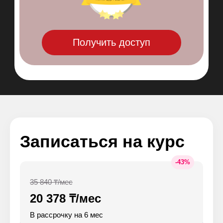
Сертификат OKR Certified Master
Точно найдете время на обучение
Больше нет необходимости выпадать из работы
на 1-2 дня, учитесь в комфортном для себя
режиме – участвуйте онлайн по вечерам 2-3 раза
в неделю или смотрите уроки в записи и
приходите на практические воркшопы и разборы
с экспертами.
Получить доступ
Получите реальные навыки
на практике
Вас ждет 8 воркшопов и разборы
индивидуальных кейсов участников, которые
помогут вам обрести навыки, необходимые для
эффективного планирования целей и внедрений
OKR в командах!
Записаться на курс
Живой формат
-
43
%