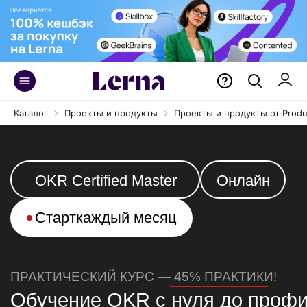
Каталог
Проекты и продукты
Проекты и продукты от Produ
OKR Certified Master
Онлайн
Старт
каждый месяц
ПРАКТИЧЕСКИЙ КУРС — 45% ПРАКТИКИ!
Обучение OKR с нуля до профи
Ставьте и достигайте амбициозных целей
с помощью методологии OKR, внедрите
целеполагание в своей команде или компании,