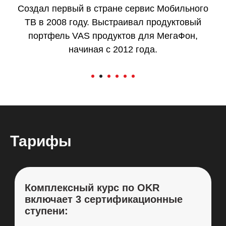
Обучение лидеров трансформации hard и
soft навыкам. Развитие продуктового и
проектного подхода в командах. Развитие
Лидерских навыков для руководителей
компаний МегаФон, OZON, Спортмастер
Навыки:
модератор, фасилитатор, Kanban
Management Professional, P3.express
Practitioner, трекер
Тарифы