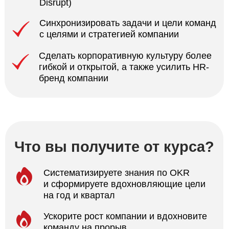
Что вы получите от курса?
Систематизируете знания по OKR
и сформируете вдохновляющие цели
на год и квартал
Ускорите рост компании и вдохновите
команду на прорыв
Cовмещайте OKR и KPI
(Key Performance Indicator)
для достижения целей
Освоите формулирование objectives
и key results для команд
и индивидуальных целей
Усилите вовлеченность команды
через совместную работу с OKR
Научитесь работать с результатами
и отслеживать прогресс по ключевым
метрикам