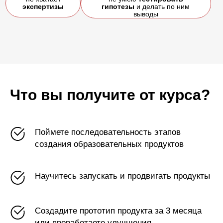
Что вы получите от курса?
Изучите 50+ инструментов
Поймете последовательность этапов
и фреймворков
создания образовательных продуктов
Попрактикуетесь работать
Научитесь запускать и продвигать продукты
в инструментах:
Создадите прототип продукта за 3 месяца
или проработаете улучшения