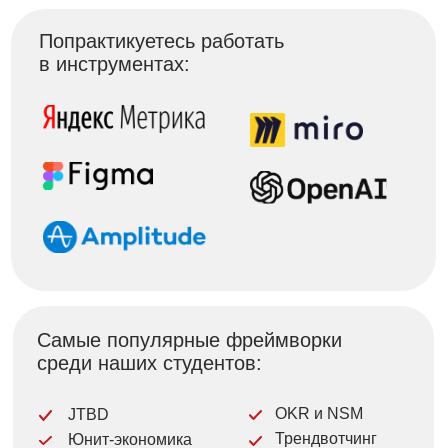
ИИ повсюду
Отдельный блок по ИИ с лонгридами,
чек-листами, инструкциями, вебинарами,
а также ИИ-промпты в каждом модуле
Стендовая защита
Презентуйте идеи в формате постерных
докладов
Еще больше нетворкинга
Новые активности для полезных
знакомств
Найдите на курсе
единомышленников
Деление на команды по этапам
жизненного цикла продукта