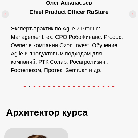
Наталья Козлова
Head of Product Marketing Авиасейлс
Опыт работы: Авиасейлс, Okko, ФК Зенит,
Carlsberg, Beeline, Red Bull. Индустрии: IT,
Travel, Health, Media, FMCG, Sport. Провела
150+ часов сессий. Преподаватель: ВШЭ,
Кейс клуб, Epic Growth и Яндекс Практикум
Архитектор курса