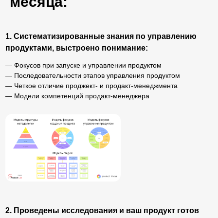
месяца:
3. Продукт упакован и запущен на рынок
— Проведены JTBD-интервью по собственному скрипту
— Сформирована стратегия выхода на рынок
— Проведена кластеризация клиентов, построена Карта
работ (Job map), приоритизированы задачи клиентов
— Проведена сегментация клиентов
— Определено ценностное предложение, УТП, упаковка
продукта
— Сформировано позиционирование продукта
— Создан лэндинг продукта и запущена пробная реклама
(опционально)
— Настроена юнит-экономика и определены гипотезы роста
— Определена бизнес-модель продукта
— Определены форматы для аналитики по маркетингу
и продукту