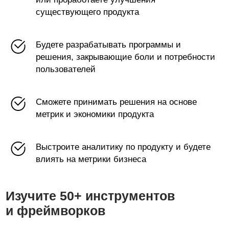
существующего продукта
Будете разрабатывать программы и
решения, закрывающие боли и потребности
пользователей
Самые популярные фреймворки
среди наших студентов:
Сможете принимать решения на основе
метрик и экономики продукта
OKR и NSM
JTBD
Трендвотчинг
Юнит-экономика
CJM
Дизайн-мышление
Выстроите аналитику по продукту и будете
CustDev
QFD
влиять на метрики бизнеса
Growth Hacking
Product Roadmap
MVP
AI
TAM, SAM, SOM
Product-Market Fit
HEART