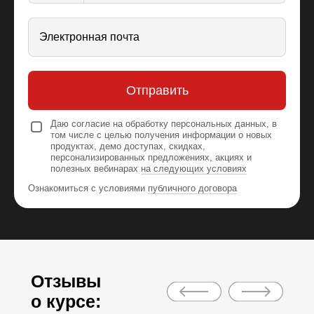
Электронная почта
Live-лекции
с обратной связью
от экспертов
Уроки
в записи
Отправить
Даю согласие на обработку персональных данных, в
том числе с целью получения информации о новых
Индивидуальные
продуктах, демо доступах, скидках,
домашние задания
Групповые
персонализированных предложениях, акциях и
практики
полезных вебинарах
на следующих условиях
Ознакомиться с условиями
публичного договора
Онлайн-защита продукта по итогу курса
Отзывы
о курсе: