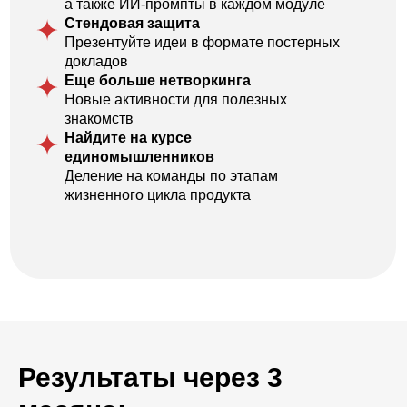
2. Проведены исследования и ваш продукт готов
выйти на рынок
— Сформулированы миссия и видение продукта,
сгенерированы идеи продукта по модели Product Focus Ideas
— Проведены клиентские исследования, построен Путь
клиента (CJM), определены проблемы и планы клиента
— Проведен анализ рынка и оценка его объема
— Выявлены конкуренты, проведен их анализ, сформированы
выводы
— Проанализированы тренды рынка через Trend Canvas
и сгенерированы идеи по продукту
— Сгенерированы идеи и собран прототип продукта
Результаты через 3