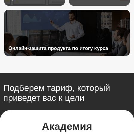
Лаборатория
Погружение в материал
с индивидуальным
сопровождением
7.1 час в неделю
28 лекций онлайн + запись
8 групповых онлайн
занятий по 2 часа
Доступ к курсу на год
Индивидуальные домашние
задания на собственном
кейсе с проверкой
от экспертов