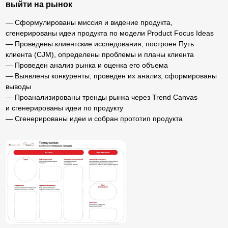
4. Построена система управления продуктом
— Сформирован OKR по продукту
— Определены Agile-ритуалы
— Построено управление гипотезами через
фреймворки HADI и Growth Hacking
— Изучите как работать с бэклогом
— Разработана продуктовая стратегия