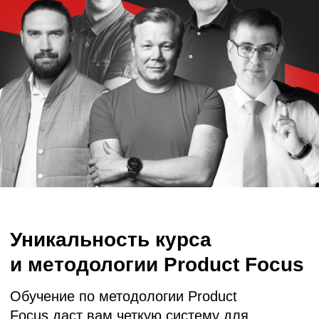
и методологии Product Focus
Обучение по методологии Product
Focus даст вам четкую систему для
запуска и развития продуктов и снизит
ваши сомнения при принятии решений
Полный цикл: от идеи до лидерства
на рынке
Вы пройдете путь от поиска идеи до выхода
на рынок и масштабирования. Все этапы —
в связке. Без фрагментов, без разрыва
между фреймворками, без «обучения ради
обучения»
Реальный рост бизнес-метрик
продукта
Методология учит понимать, какие бизнес-
метрики для продукта выгодно прокачивать
и с помощью каких инструментов их можно
измерять и улучшать. Мы объясняем
не только «что делать», а почему важен