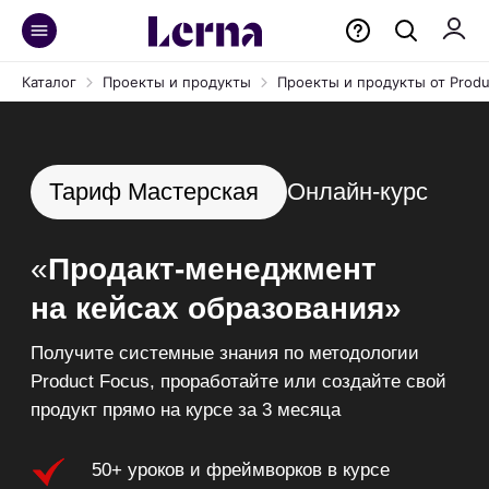
Каталог
Проекты и продукты
Проекты и продукты от Produ
Онлайн-курс
Тариф Мастерская
«
Продакт-менеджмент
на кейсах образования»
Получите системные знания по методологии
Product Focus, проработайте или создайте свой
продукт прямо на курсе за 3 месяца
50+ уроков и фреймворков в курсе
20+ топ-спикеров из Product Lab,
Яндекс, Сбер, Ростелеком, Альфа-Банк,
Авиасейлс и др.
20+ полезных шаблонов для
управления продуктом